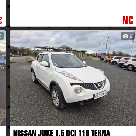
NC
€
5
6
NISSAN JUKE 1.5 DCI 110 TEKNA