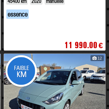
45400 km
2020
manuelle
essence
11 990.00
€
12