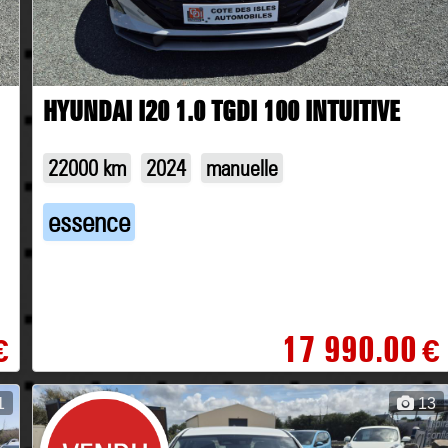
HYUNDAI I20 1.0 TGDI 100 INTUITIVE
22000 km
2024
manuelle
essence
17 990.00
€
€
1
13