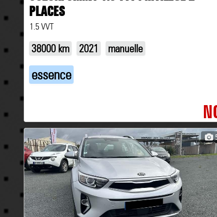
PLACES
1.5 VVT
38000 km
2021
manuelle
essence
N