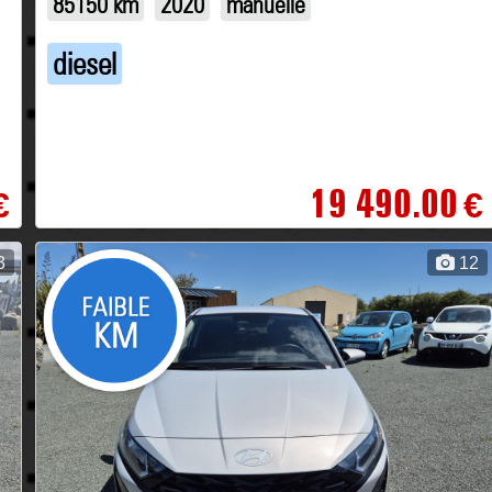
85150 km
2020
manuelle
diesel
19 490.00
€
€
3
12