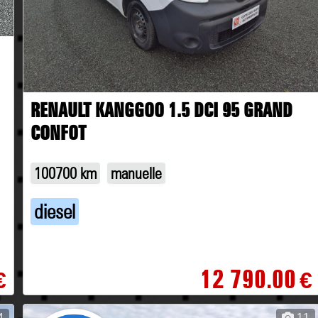
RENAULT KANGGOO 1.5 DCI 95 GRAND
CONFOT
100700 km
manuelle
diesel
12 790.00
€
€
4
11