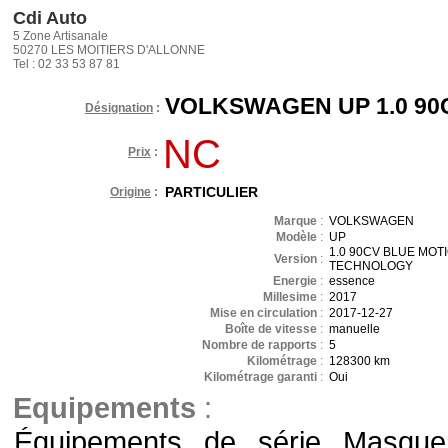
Cdi Auto
5 Zone Artisanale
50270 LES MOITIERS D'ALLONNE
Tel : 02 33 53 87 81
VOLKSWAGEN UP 1.0 90
Désignation
:
NC
Prix
:
PARTICULIER
Origine
:
Marque
:
VOLKSWAGEN
Modèle
:
UP
1.0 90CV BLUE MOT
Version
:
TECHNOLOGY
Energie
:
essence
Millesime
:
2017
Mise en circulation
:
2017-12-27
Boîte de vitesse
:
manuelle
Nombre de rapports
:
5
Kilométrage
:
128300 km
Kilométrage garanti
:
Oui
Equipements
:
Équipements de série Masquer