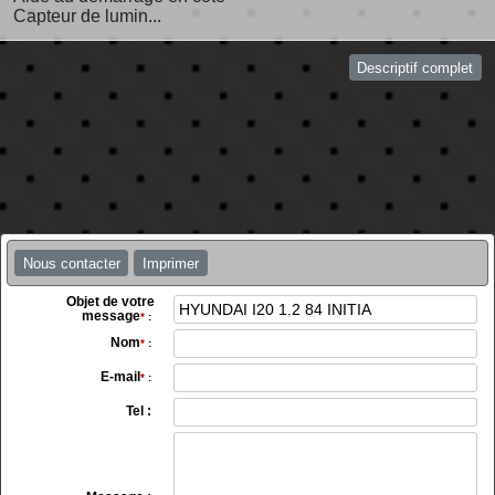
Capteur de lumin...
Descriptif complet
Nous contacter
Imprimer
Objet de votre
message
*
:
Nom
*
:
E-mail
*
:
Tel :