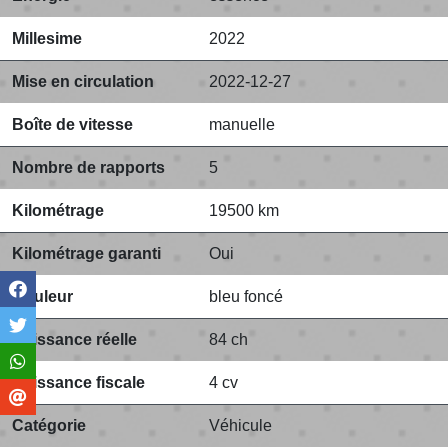
Millesime
2022
Mise en circulation
2022-12-27
Boîte de vitesse
manuelle
Nombre de rapports
5
Kilométrage
19500 km
Kilométrage garanti
Oui
Couleur
bleu foncé
Puissance réelle
84 ch
Puissance fiscale
4 cv
Catégorie
Véhicule