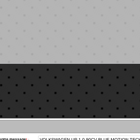
 votre message
*
: