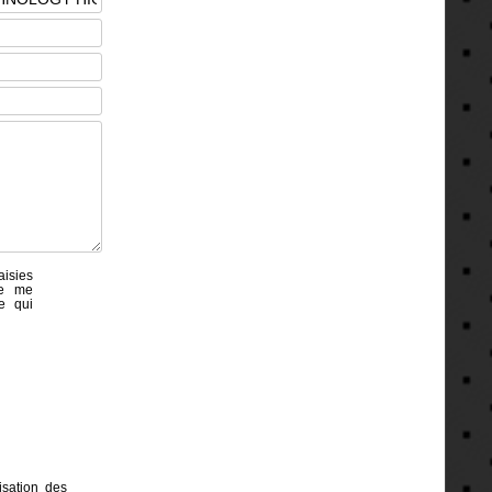
aisies
de me
e qui
isation des