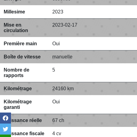
Millesime
2023
Mise en
2023-02-17
circulation
Première main
Oui
Boîte de vitesse
manuelle
Nombre de
5
rapports
Kilométrage
24160 km
Kilométrage
Oui
garanti
Puissance réelle
67 ch
Puissance fiscale
4 cv